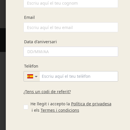
Tria la teva botiga i data de recollida per poder veure la
disponibilitat dels productes.
Xocolata
Descobreix la nostra selecció de productes
artesanals i tria la categoria que s’adapti millor
a les teves necessitats. Per a cada ocasió, tenim
el producte perfecte esperant per tu!
Contacte
Informació
Compra