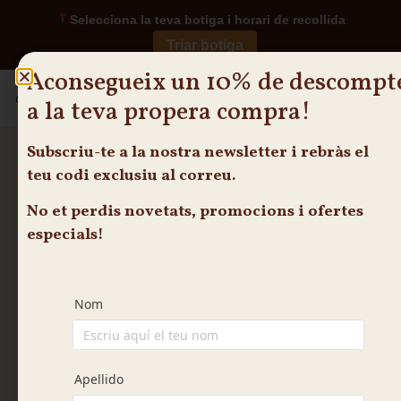
Selecciona la teva botiga i horari de recollida
Triar botiga
Aconsegueix un 10% de descompt
0
a la teva propera compra!
Sobre nosaltres
Subscriu-te
a la nostra newsletter i rebràs el
teu
codi exclusiu
al correu.
No et perdis novetats, promocions i ofertes
CIABBATTA BOTIGA ONLINE
especials!
Descobreix la nostra varietat de
productes
Coques de
Pa
(2)
Safates
Co
magdalena
dolces
(6)
(2)