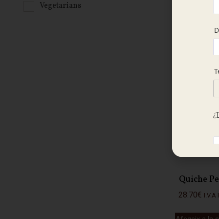
Vegetarians
rostid
7.00
€
I.V.A 
Afegeix a la c
Quiche Pe
28.70
€
I.V.A