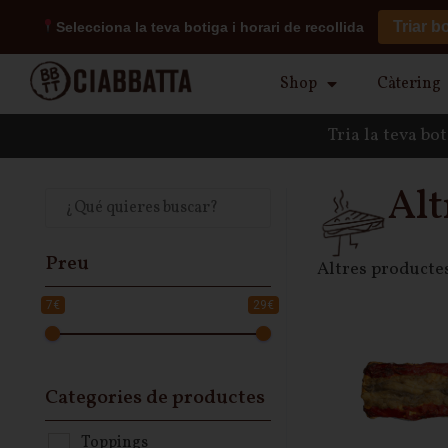
Triar b
Selecciona la teva botiga i horari de recollida
Shop
Càtering
Tria la teva bo
Alt
Preu
Altres producte
7€
29€
Categories de productes
Toppings