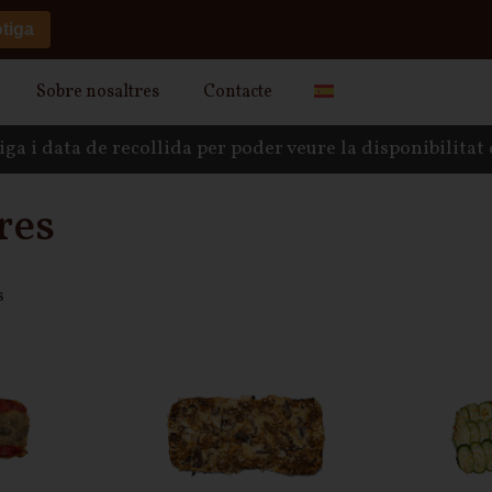
otiga
Sobre nosaltres
Contacte
tiga i data de recollida per poder veure la disponibilitat
res
s