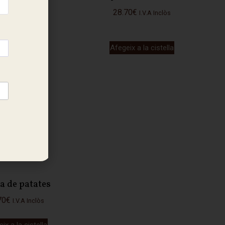
0
€
28.70
€
I.V.A Inclòs
I.V.A Inclòs
ix a la cistella
Afegeix a la cistella
ta de patates
70
€
I.V.A Inclòs