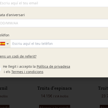
es
12.75
€
9.0
I.V.A Inclòs
Inclòs
istella
Afegeix a la cistella
Afege
rnil
Truita d’espinacs
Trui
14.15
€
23.
 Inclòs
I.V.A Inclòs