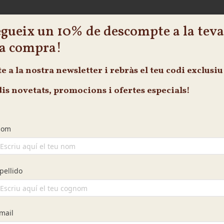
gueix un 10% de descompte a la teva
livada
Coca de Bolets i Ceba
Coca 
a compra!
17.85
€
 Inclòs
I.V.A Inclòs
18.
te
a la nostra newsletter i rebràs el teu
codi exclusiu
pcions
Afegeix a la cistella
Afege
dis novetats, promocions i ofertes especials!
erdures
Entrepà Mediterrani
Entrep