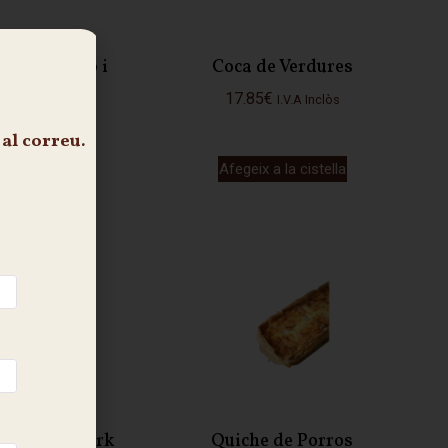
de Carbassó i
Coca de Verdures
Formatge
17.85
€
I.V.A Inclòs
10
€
I.V.A Inclòs
al correu.
ix a la cistella
Afegeix a la cistella
à Pulled Pork
Quiche de Porros