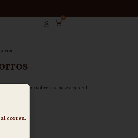
0
orros
orros
a amb porros i ou sobre una base cruixent.
48h
al correu.
cistella