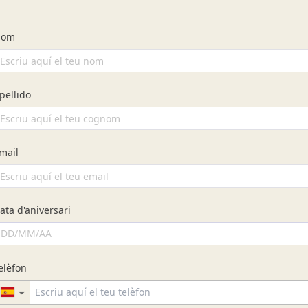
Temps de preparació: 12
Recollida disponible de d
s
Ingredients
a amb una suau crema d’ou, nata i i porros frescs. És una opció