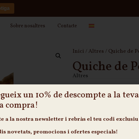
otiga
Sobre nosaltres
Contacte
Inici
/
Altres
/ Quiche de P
Quiche de P
Altres
Una quiche clàssica i delicios
gueix un 10% de descompte a la teva
Temps mínim de preparació: 
a compra!
28.70
€
I.V.A Inclòs
te
a la nostra newsletter i rebràs el teu
codi exclusiu
dis novetats, promocions i ofertes especials!
Afegeix a la 