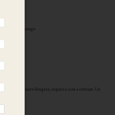
h
illuns a diumenge
 ideal per a dinars lleugers, sopars o com a entrant. Un