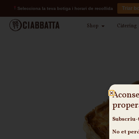
Triar b
Selecciona la teva botiga i horari de recollida
Shop
Càtering
Aconse
proper
Subscriu-
No et per