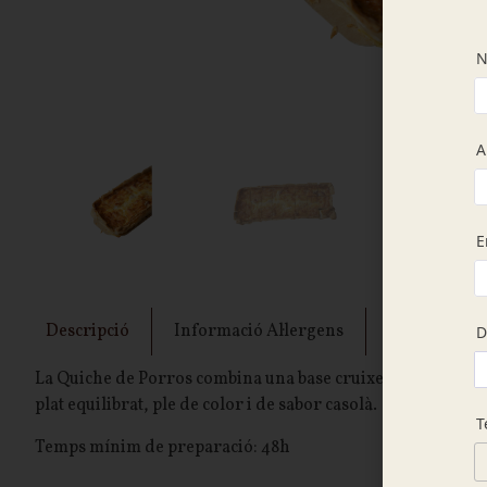
Descripció
Informació Al·lergens
Intoleràncie
La Quiche de Porros combina una base cruixent de pasta bris
plat equilibrat, ple de color i de sabor casolà.
Temps mínim de preparació: 48h