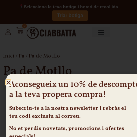
Selecciona la teva botiga i horari de recollida
Triar botiga
0
Sobre nosaltres
Inici
/
Pa
/ Pa de Motllo
Pa de Motllo
Aconsegueix un 10% de descompt
a la teva propera compra!
Subscriu-te
a la nostra newsletter i rebràs el
teu
codi exclusiu
al correu.
No et perdis novetats, promocions i ofertes
especials!