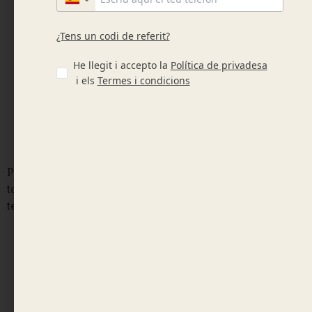
Afegeix a la cistella
Recollida disponible de dilluns a diumenge
Descripció
Pa de Motllo suau i esponjós, ideal per preparar sandvitxos,
torrades o entrepans freds. Destaca per la seva molla
tendra i el seu sabor suau.
Informació Al·lergens
Intoleràncies
Ingredients