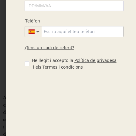
20.30
€
I.V.A Inclòs
Afegeix a la cistella
Temps de preparació: 12h
Recollida disponible de dilluns a diumenge
Descripció
Aquesta safata ofereix una deliciosa combinació de
cinc tipus de boletes de pa
: boletes de formatge, de nous,
de mantega, d’oliva i de llavors, totes farcides amb una
selecció d’embotits com pernil dolç, pernil salat, xoriç, llom
i formatge. La varietat de sabors i textures tant del pa com
dels farciments és ideal per a esdeveniments o trobades,