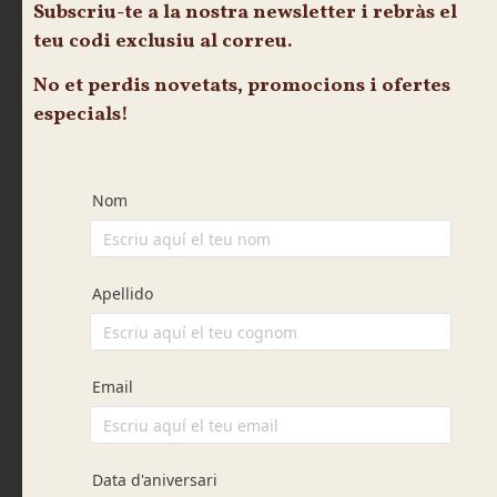
Subscriu-te
a la nostra newsletter i rebràs el
teu
codi exclusiu
al correu.
No et perdis novetats, promocions i ofertes
especials!
Inici
/
Safates salades
/ Safata de boletes amb
embotit variat
Safata de boletes amb
embotit variat
Safates salades
Boletes de pa variades farcides amb embotits
seleccionats. (4-6 persones)