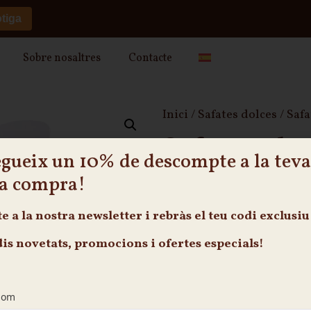
otiga
Sobre nosaltres
Contacte
Inici
/
Safates dolces
/ Saf
Safata palm
gueix un 10% de descompte a la teva
Safates dolces
a compra!
Una safata plena de palmeretes
persones)
te
a la nostra newsletter i rebràs el teu
codi exclusiu
13.00
€
–
18.00
€
I.V.A In
dis novetats, promocions i ofertes especials!
Extra