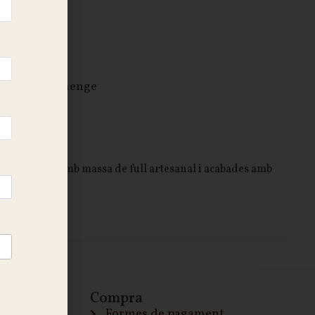
stella
illuns a diumenge
, elaborades amb massa de full artesanal i acabades amb
Compra
Formes de pagament