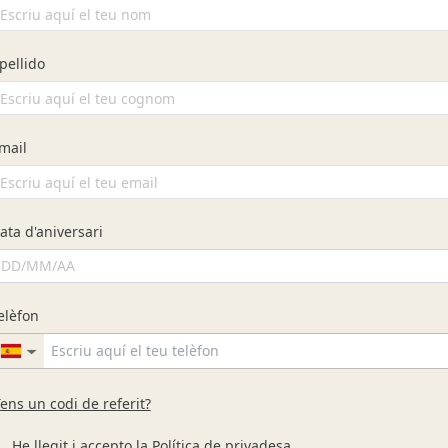
Afegeix a la ci
Recollida disponible de d
s
Ingredients
s de xocolata. Les nostres palmeretes són cruixents i lleugeres
.
te
Informació
er de Narcís Monturiol,
Avís legal