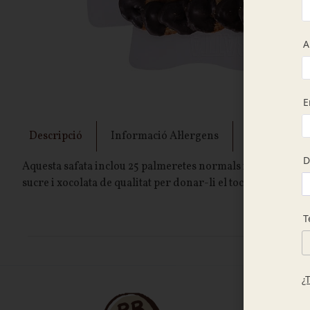
Descripció
Informació Al·lergens
Intoleràncie
Aquesta safata inclou 25 palmeretes normals i 25 palmerete
sucre i xocolata de qualitat per donar-li el toc final perfecte
Contac
Carr