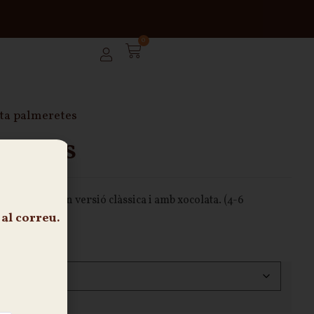
0
ata palmeretes
eretes
 cruixents, en versió clàssica i amb xocolata. (4-6
al correu.
clòs