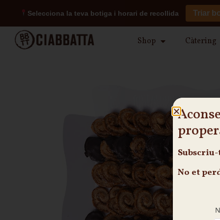
Triar b
Selecciona la teva botiga i horari de recollida
Shop
Càtering
Aconse
proper
Subscriu-
No et per