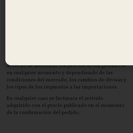
cumplir con la fecha estimada de recogida se le
informara y se le ofrecerá la posibilidad de
cancelar el pedido o elegir una nueva fecha de
recogida.
Precio
Todos los precios publicados en
https://ciabbatta.com llevan el IVA incluido según
normativa vigente. CIABBATTA se reserva el
derecho de modificar los precios de los productos
en cualquier momento y dependiendo de las
condiciones del mercado, los cambios de divisas y
los tipos de los impuestos a las importaciones.
En cualquier caso se facturara el artículo
adquirido con el precio publicado en el momento
de la confirmación del pedido.