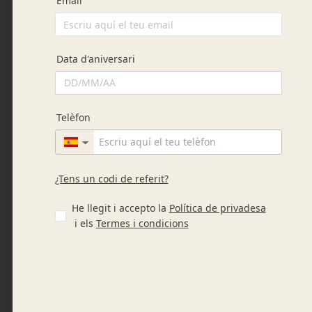
que le indica la tienda hasta la confirmación del
pedido.
Acto seguido recibirá un correo electrónico de
confirmación de su pedido en el que le
confirmara la forma de pago elegida, el medio de
transporte, su coste y el coste total del pedido
impuestos incluidos. Este correo no vincula a
CIABBATTA y no supone la aceptación del pedido.
El pedido solo se considerara aceptado cuando
reciba un email de confirmación de pago y/o
envío.
Cancelaciones
El pedido solo se considerara aceptado cuando
reciba un email de confirmación de pago y/o
envío. Puedes cancelar productos o pedidos hasta