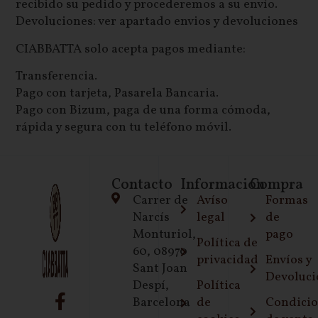
recibido su pedido y procederemos a su envío.
Devoluciones: ver apartado envios y devoluciones
CIABBATTA solo acepta pagos mediante:
Transferencia.
Pago con tarjeta, Pasarela Bancaria.
Pago con Bizum, paga de una forma cómoda,
rápida y segura con tu teléfono móvil.
Contacto
Información
Compra
Carrer de
Avíso
Formas
Narcís
legal
de
Monturiol,
pago
Política de
60, 08970
privacidad
Envíos y
Sant Joan
Devoluci
Despí,
Política
Barcelona
de
Condici