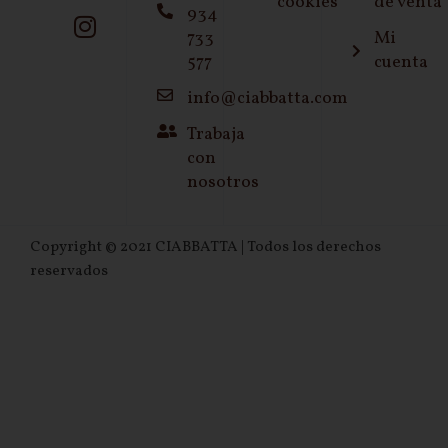
cookies
de venta
934
733
Mi
577
cuenta
info@ciabbatta.com
Trabaja
con
nosotros
Copyright © 2021 CIABBATTA | Todos los derechos
reservados