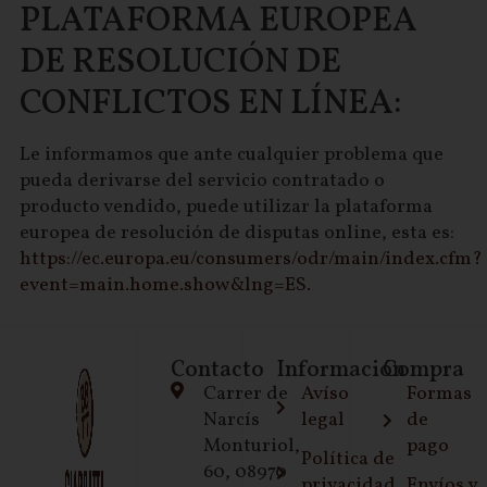
PLATAFORMA EUROPEA
DE RESOLUCIÓN DE
CONFLICTOS EN LÍNEA:
Le informamos que ante cualquier problema que
pueda derivarse del servicio contratado o
producto vendido, puede utilizar la plataforma
europea de resolución de disputas online, esta es:
https://ec.europa.eu/consumers/odr/main/index.cfm?
event=main.home.show&lng=ES.
Contacto
Información
Compra
Carrer de
Avíso
Formas
Narcís
legal
de
Monturiol,
pago
Política de
60, 08970
privacidad
Envíos y