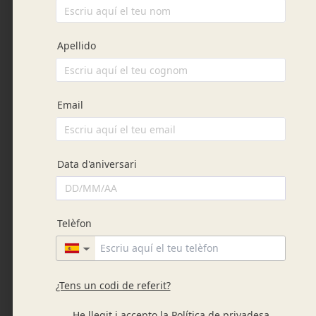
component=»option» page=»datos-de-
empresa» field=»razon-social»]
no responde de
ninguna forma de la efectividad o exactitud de los
mismos, quedando exento de cualquier
responsabilidad con los usuarios y usuarias que
hagan uso de ellos. En este Sitio se pueden
publicar contenidos y comentarios aportados por
terceras personas.
[jet_engine
component=»option» page=»datos-de-
empresa» field=»razon-social»]
no responde de
la veracidad y exactitud de los mismos, quedando
exenta de cualquier responsabilidad con los
usuarios y con las usuarias que hagan uso de ellos.
[jet_engine component=»option» page=»datos-
de-empresa» field=»razon-social»]
se reserva el
derecho de modificar el contenido del Sitio sin
previo aviso y sin ningún tipo de limitación. Así
mismo, la empresa declina cualquier
responsabilidad por los eventuales daños y