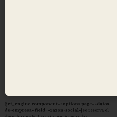
que la misma sea veraz y de que no vulnere
cualquier derecho de terceras personas ni la
legalidad vigente. Si Ud. cree que cualquier
contenido o información de este Sitio vulnera un
derecho legítimo o la legalidad vigente le
estaríamos muy agradecidos que se pusiera en
contacto con nosotros a través de los medios que
considere oportunos bien a la dirección de correo
electrónico [jet_engine component=»option»
page=»datos-de-empresa» field=»correo-
electronico»] o en el siguiente número de teléfono
[jet_engine component=»option» page=»datos-
de-empresa» field=»telefono»]
para que podamos
tomar las medidas oportunas.
MODIFICACIONES:
[jet_engine component=»option» page=»datos-
de-empresa» field=»razon-social»]
se reserva el
derecho de efectuar sin previo aviso las